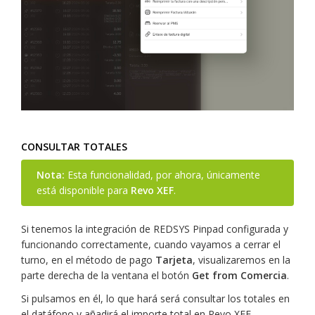
CONSULTAR TOTALES
Nota:
Esta funcionalidad, por ahora, únicamente
está disponible para
Revo XEF
.
Si tenemos la integración de REDSYS Pinpad configurada y
funcionando correctamente, cuando vayamos a cerrar el
turno, en el método de pago
Tarjeta
, visualizaremos en la
parte derecha de la ventana el botón
Get from Comercia
.
Si pulsamos en él, lo que hará será consultar los totales en
el datáfono y añadirá el importe total en Revo XEF.