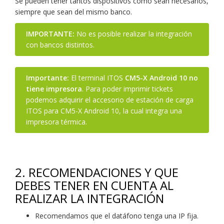
Se pueden tener tantos dispositivos como sean necesarios,
siempre que sean del mismo banco.
IMPORTANTE:
No es posible realizar la integración
con bancos distintos.
Importante:
El terminal ITOS
CM5-X Android 10 no
tiene impresora
. Para poder imprimir tickets
podemos adquirir el accesorio de estación de carga
ITOS para CM5-X Android 10, la cual integra una
impresora térmica.
2. RECOMENDACIONES Y QUE
DEBES TENER EN CUENTA AL
REALIZAR LA INTEGRACIÓN
Recomendamos que el datáfono tenga una IP fija.