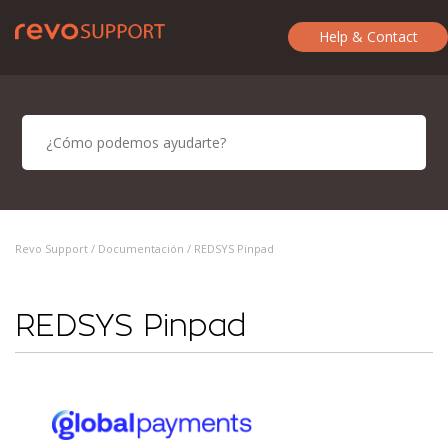
Help & Contact
Revo Support /
Documentación
/ REDSYS Pinpad
REDSYS Pinpad